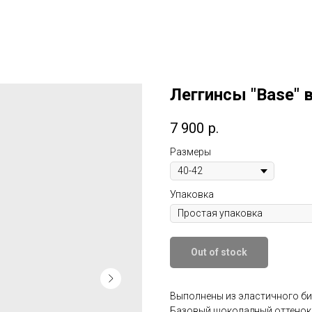
Леггинсы "Base"
7 900
р.
Размеры
Упаковка
Out of stock
Выполнены из эластичного б
Базовый шоколадный оттенок 