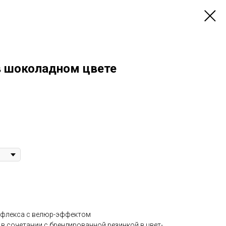
 в шоколадном цвете
ифлекса с велюр-эффектом
в сочетании с брендированной резинкой в цвет-