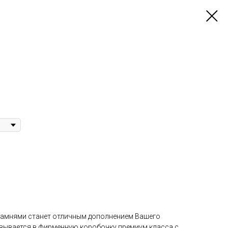
 камнями станет отличным дополнением Вашего
овывается в фирменную коробочку премиум класса с