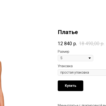
Платье
12 840
р.
18 490,00
р.
Размер
Упаковка
Купить
Мини-платье с драпировкой в