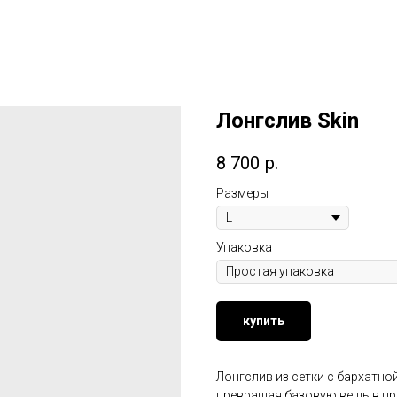
Лонгслив Skin
8 700
р.
Размеры
Упаковка
купить
Лонгслив из сетки с бархатно
превращая базовую вещь в пр